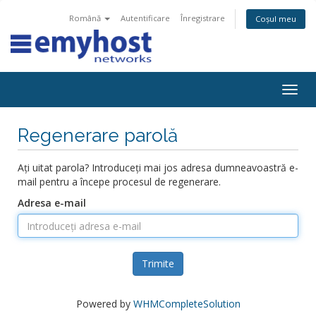
Română
Autentificare
Înregistrare
Coșul meu
Togg
navig
Regenerare parolă
Ați uitat parola? Introduceți mai jos adresa dumneavoastră e-
mail pentru a începe procesul de regenerare.
Adresa e-mail
Trimite
Powered by
WHMCompleteSolution