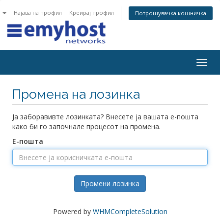
n
Најава на профил
Креирај профил
Потрошувачка кошничка
Togg
navig
Промена на лозинка
Ја заборавивте лозинката? Внесете ја вашата е-пошта
како би го започнале процесот на промена.
Е-пошта
Промени лозинка
Powered by
WHMCompleteSolution