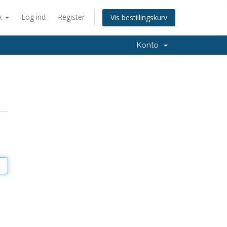
k
Log ind
Register
Vis bestillingskurv
Konto