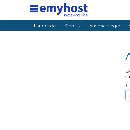
Kundeside
Store
Annonceringer
Gl
nu
E-