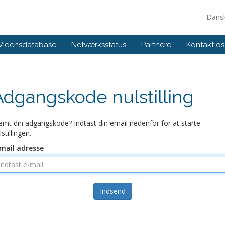
Dans
Vidensdatabase
Netværksstatus
Partnere
Kontakt os
Adgangskode nulstilling
emt din adgangskode? Indtast din email nedenfor for at starte
lstillingen.
mail adresse
Indsend